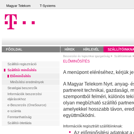
Magyar Telekom
T-Systems
Telekom
FŐOLDAL
HÍREK
HÍRLEVÉL
SZÁLLÍTÓINKN
Beszerzési és logisztikai igazgatóság
>
Szállítóinknak
ELŐMINŐSÍTÉS
Szállítói regisztráció
Szállítói minősítés
A menüpont eléréséhez, kérjük je
Előminősítés
Minősítési eredmények
A Magyar Telekom Nyrt. anyag- és 
Stratégiai beszerzők
partnereit technikai, gazdasági, 
Információk beszerzési
szempontból felméri, különös teki
eljárásokhoz
olyan megbízható szállító partner
e-Beszerzés (OneSource)
amelyekkel hosszabb távon, ered
e-számla
együttműködni.
Fenntarthatóság
Szállítói ötletláda
Információk regisztrált szállítóinknak:
Az előminősítési adatokat a